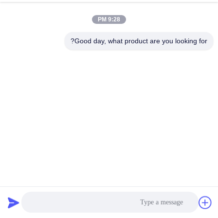
الجودة
9:28 PM
اتصل
Good day, what product are you looking for?
بنا
اطلب
اقتباس
خريطة
الموقع
الشاشة الدوارة ذات الكفاءة العالية من الفولاذ المقاوم للصدأ
PRIVACY
الصف الغذائي في صناعة فحص الملح
POLICY
غربال شاشة الدوران
2025-03-06