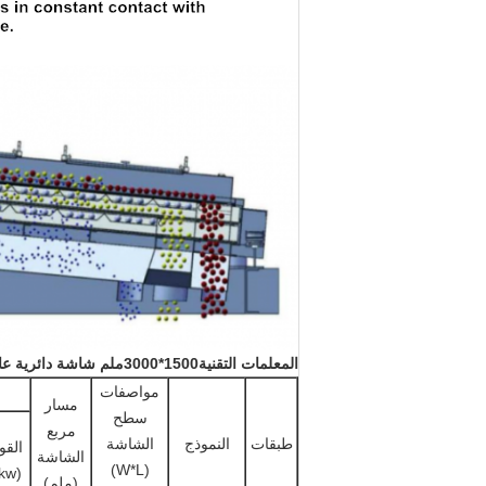
المعلمات التقنية
1500*3000ملم شاشة دائرية عالية الكفاءة من الفولاذ المقاوم للصدأ في صناعة فحص الملح
مواصفات
مسار
سطح
مربع
طبقات
النموذج
الشاشة
القو
الشاشة
(W*L)
(kw)
(ملم)