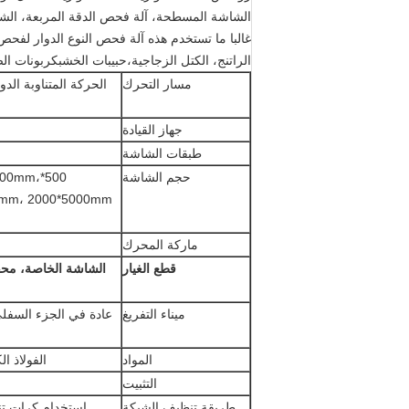
الشاشة المسطحة، آلة فحص الدقة المربعة، الشاش
غالبا ما تستخدم هذه آلة فحص النوع الدوار لفحص 
الراتنج، الكتل الزجاجية،حبيبات الخشبكربونات الص
مسار التحرك
الحركة المتناوبة الدو
جهاز القيادة
طبقات الشاشة
حجم الشاشة
000mm،
ماركة المحرك
قطع الغيار
الشاشة الخاصة، محف
ميناء التفريغ
عادة في الجزء السفلي
المواد
الفولاذ ا
التثبيت
طريقة تنظيف الشبكة
استخدام كرات تن