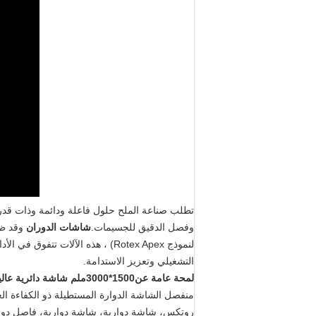
تطلب صناعة الملح حلول فاعلة ودائمة وذات قدرة 
وفصل الدقيق للجسيمات.
شاشات الدوران
وقد ظه
لنموذج Rotex Apex) ، هذه الآلا
التشغيلي وتعزيز الاستدامة.
لمحة عامة عن
1500*3000ملم شاشة دائرية عالية الكفاءة من الفولاذ المقاوم للصدأ في صناعة فحص الملح
منفصل الشاشة الدوارة المستطيلة ذو الكفاءة العالية 1000 * 3000 مم من الفولاذ المقاوم للصدأ ذو ثلاث طوابق لتركيب تعليق ت
روتكس، شاشة دوارية، شاشة دوارية، فاصل دو