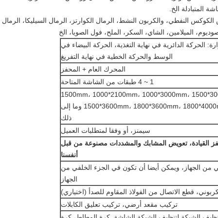
ة المتبادلة الخ.
الكوكس النفطي، والكربون النشط، الرمال الكوارتز، الرمال السيليكا، الرمال ف
وديوم، الميلامين، الشاي، السكر، الملح، فول الصويا، الخ
ارة: الحركة الدائرية في نهاية التغذية، الحركة البيضاء في
الوسط والحركة الخطية في نهاية التفريغ
المحرك العام + المحفز
1 ~ 4 طبقات من الشاشة المتاحة
500*1500mm، 1000*2100mm، 1000*3000mm، 1500*3
1500*3600mm، 1800*3600mm، 1800*4000mm، 2000*5000mm وما إلى
ذلك
سيمنز، أو وفقا لمتطلبات العميل
ز القيادة، تعويض المشابك والمشددات مصنوعة من قبل
أنفسنا
 من الجهاز، ويمكن أيضا أن تكون في الجزء الخلفي من
الجهاز
لكربوني، قطع الاتصال من الفولاذ المقاوم للصدأ (اختياري)
تركيب مقعد أرضي، تركيب تعليق الكابلات
ظيف الشبكة لتنظيف الشبكة الشاشة. كرة المطاط، كرة