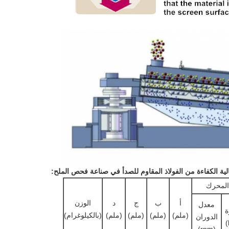
:
المحرك
أ
ب
ج
د
الوزن
معدل
ة
(ملم)
(ملم)
(ملم)
(ملم)
(بالكيلوغرام)
الدوران