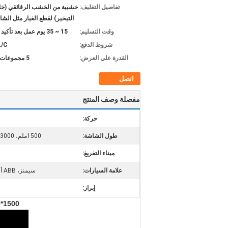
تفاصيل التغليف:
خشبية من الخشب الرقائقي (خا
التبخير) لقطع الغيار مثل الش
وقت التسليم:
15 ~ 35 يوم عمل بعد تأكيد الطلب
شروط الدفع:
L/C
القدرة على العرض:
5 مجموعات شهريا
اتصل
مفصلة وصف المنتج
حركة:
طول الشاشة:
1500ملم، 3000ملم، 3600ملم، 4000ملم، 5000ملم الخ
ميناء التفريغ:
علامة السيارات:
سيمنز، ABB أو العلامة التجارية الأخرى التي تحتاج إليها
إبراز:
1500*3000ملم شاشة دوارة عالية الكفاءة من الفولاذ المقاوم للصدأ في صناعة فحص الملح