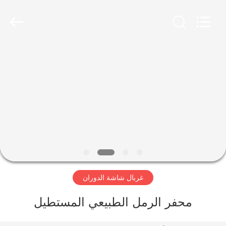
Xinxiang
AAREAL
Machine
Co.,Ltd.
All
Rights
Reserved.
المنزل
المنتجات
حولنا
جولة
في
غربال شاشة الدوران
المصنع
محفر الرمل الطبيعي المستطيل
مراقبة