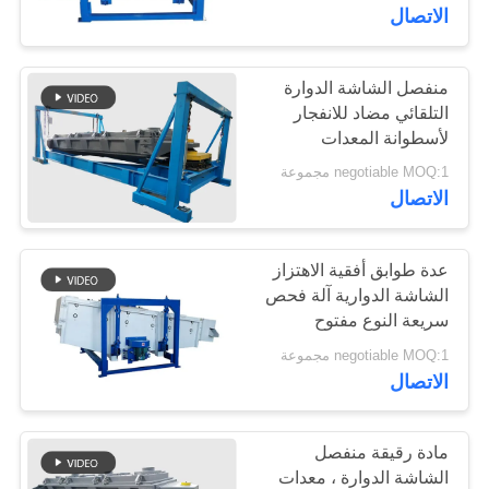
الجودة
الاتصال
اتصل
منفصل الشاشة الدوارة
30
التلقائي مضاد للانفجار
بنا
لأسطوانة المعدات
شاشة عالية التردد
negotiable MOQ:1 مجموعة
اطلب
الاتصال
اقتباس
عدة طوابق أفقية الاهتزاز
SITEMAP
الشاشة الدوارية آلة فحص
سريعة النوع مفتوح
62
negotiable MOQ:1 مجموعة
PRIVACY
الاتصال
آلة فحص بهلوان
POLICY
مادة رقيقة منفصل
الشاشة الدوارة ، معدات