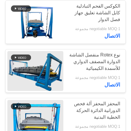
الكوكس الفحم التبادلية
كابل الشاشة تعليق جهاز
23
فصل الدوار
تصنيف الهواء بشاشة
negotiable MOQ:1 مجموعة
الاتصال
توربو
نوع Rotex منفصل الشاشة
الدوارة المصفف الدواري
للأسمدة الكيميائية
41
negotiable MOQ:1 مجموعة
الاتصال
اختبار المزلق المزلق
المحفز المحفز آلة فحص
الدورانية الدائرة الحركة
الخطية البدنية
negotiable MOQ:1 مجموعة