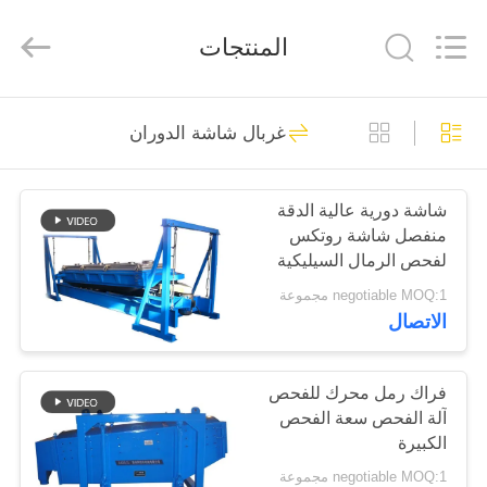
Xinxiang
AAREAL
Machine
المنتجات
Co.,Ltd.
All
Rights
Reserved.
المنزل
145
غربال شاشة الدوران
آلة شاشة فيبرو
المنتجات
شاشة دورية عالية الدقة
منفصل شاشة روتكس
حولنا
لفحص الرمال السيليكية
negotiable MOQ:1 مجموعة
جولة
الاتصال
102
في
المصنع
فراك رمل محرك للفحص
غربال شاشة الدوران
آلة الفحص سعة الفحص
الكبيرة
مراقبة
negotiable MOQ:1 مجموعة