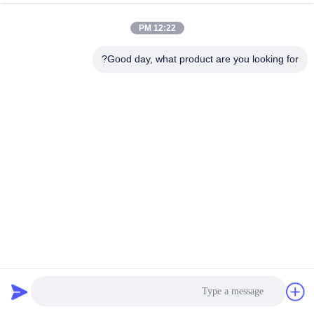
الجودة
12:22 PM
اتصل
Good day, what product are you looking for?
بنا
اطلب
اقتباس
خريطة
الموقع
مادة رقيقة منفصل الشاشة الدوارة ، معدات فحص الرعاية
PRIVACY
الحيوانية الدوارة
POLICY
غربال شاشة الدوران
2025-02-18