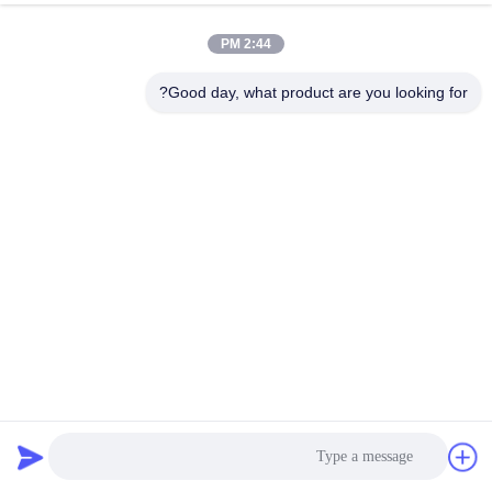
الجودة
2:44 PM
اتصل
Good day, what product are you looking for?
بنا
اطلب
اقتباس
خريطة
الموقع
روتكس آلة الشاشة الدوارة لمسحوق المعدات السيليكون مع
PRIVACY
محرك مضاد للانفجار
POLICY
غربال شاشة الدوران
2025-02-15