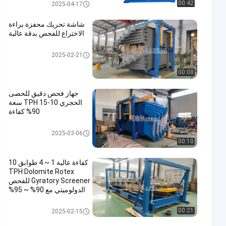
غربال شاشة الدوران
00:42
2025-04-17
شاشة تحريك محفزة براءة
الاختراع للفحص بدقة عالية
غربال شاشة الدوران
2025-02-21
00:08
جهاز فحص دقيق للحصى
الحجري 10-15 TPH سعة
90% كفاءة
غربال شاشة الدوران
2025-03-06
00:10
كفاءة عالية 1 ~ 4 طوابق 10
TPH Dolomite Rotex
Gyratory Screener للفحص
الدولوميتي مع 90% ~ 95%
دقة الفحص العالية
غربال شاشة الدوران
00:21
2025-02-15