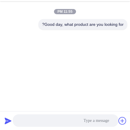
الجودة
11:55 PM
اتصل
Good day, what product are you looking for?
بنا
اطلب
اقتباس
خريطة
الموقع
جهاز فحص دواري عالي الكفاءة لفحص الكوكس النفطي للكربون
PRIVACY
النشط
POLICY
غربال شاشة الدوران
2025-03-06