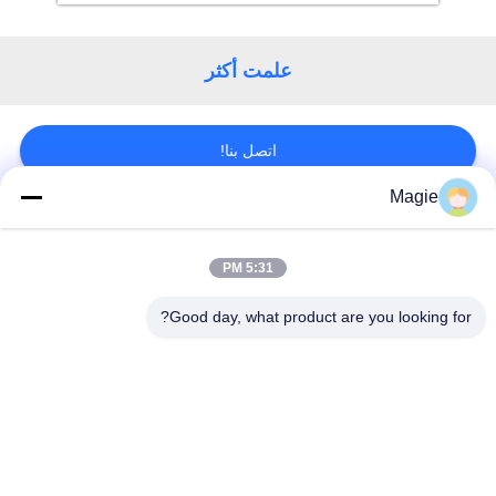
علمت أكثر
اتصل بنا!
Magie
فئات شعبية
جميع
5:31 PM
آلة شاشة فيبرو
غربال شاشة الدوران
Good day, what product are you looking for?
شاشة عالية التردد
آلة فحص بهلوان
الشاشة الملتوية
ناقل الاهتزاز
الاهتزاز