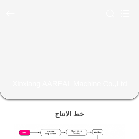
Xinxiang
AAREAL
Machine
Co.,Ltd.
All
Rights
Reserved.
المنزل
المنتجات
حولنا
Xinxiang AAREAL Machine Co.,Ltd
جولة
في
المصنع
خط الانتاج
مراقبة