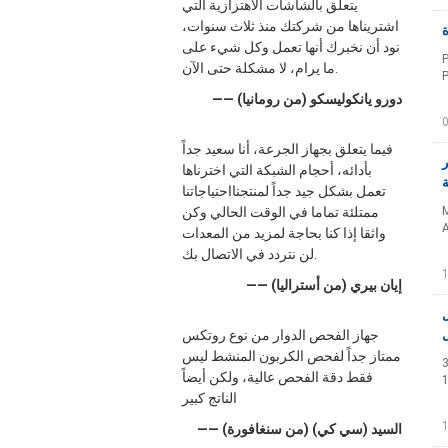
يتعلق بالشاشات الاهتزازية التي
اشتريناها من شركتك منذ ثلاث سنوات،
نود أن نخبرك أنها تعمل وكل شيء على
P
ما يرام، لا مشكلة حتى الآن.
P
—— دورو يانكوليسكو (من رومانيا)
فيما يتعلق بجهاز الجرعة، أنا سعيد جداً
ر
بأدائه، أحجام الشبكة التي اخترناها
تعمل بشكل جيد جداً لمنتجنااحتياجاتنا
M
ممتلئة تماما في الوقت الحالي وكن
A
واثقا إذا كنا بحاجة لمزيد من المعدات
لن نتردد في الاتصال بك.
—— إيان بيري (من أستراليا)
ل
ل
جهاز الفحص الدوار من نوع روتكس
ممتاز جداً لفحص الكربون المنشط ليس
1
فقط دقة الفحص عالية، ولكن أيضاً
1
الناتج كبير
—— السيد (سي كي) (من سنغافورة)