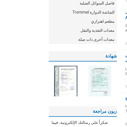
فاصل السوائل الصلبة
ل
الشاشة الدوارة Trommel
مطعم اهتزازي
G
معدات التغذية والنقل
معدات أخرى ذات صلة
ص
شهادة
ت
L
G
H
زبون مراجعة
T
شكراً على رسالتك الإلكترونية، فيما