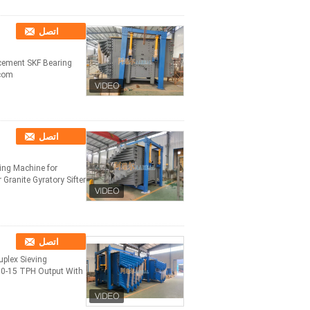
اتصل
acement SKF Bearing
.com
اتصل
ing Machine for
Granite Gyratory Sifter
اتصل
uplex Sieving
 10-15 TPH Output With