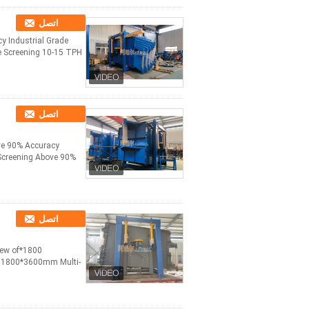
اتصل
cy Industrial Grade
ne Screening 10-15 TPH
اتصل
ve 90% Accuracy
 Screening Above 90%
اتصل
iew of
​: 1800*3600mm Multi-