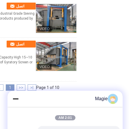
اتصل
ndustrial Grade Sieving
 products produced by
اتصل
e Capacity High
f Gyratory Screen or
2
1
<<
|<
Page 1 of 10
Magie
2:01 AM