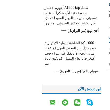
أجهزة الاختبار AT200tap تعمل
H
بسلاسة حتى الآن شكراً لك على
E
توصيتى بمثل هذا الجهاز المفيد للتحقق
من الكتلة للكوكس البترولى المحترق
—— ألان يونغ (من البرازيل)
ق
الشاشة الدوارة الاهتزازية AY-1000-
3S جيدة جداً. تأثير الفحص للفول المنغ
1
A
مثالي. نحن الآن نفكر في شراء حجم
أصغر في العام المقبل، قد يكون 800
مم.
—— شوبام دالميا (من سنغافورة)
ابن دردش الآن