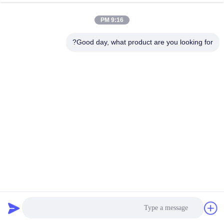
الجودة
9:16 PM
اتصل
Good day, what product are you looking for?
بنا
اطلب
اقتباس
خريطة
الموقع
كربونات الصوديوم الصودا الكالسينية 1800 * 3600mm آلة الشاشة
PRIVACY
الدوارة
POLICY
غربال شاشة الدوران
2025-02-24