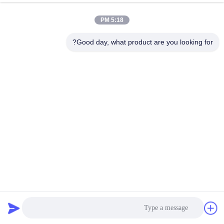
الجودة
5:18 PM
اتصل
Good day, what product are you looking for?
بنا
اطلب
اقتباس
خريطة
الموقع
الأسمدة المركبة الشاشة الدوارة منفصل الشاشة المستطيلة
PRIVACY
الاهتزازية
POLICY
غربال شاشة الدوران
2025-02-24