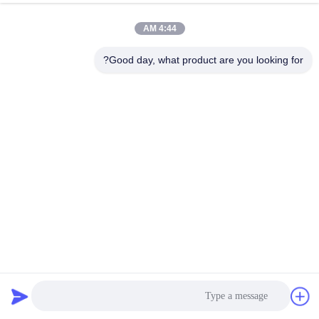
الجودة
4:44 AM
اتصل
Good day, what product are you looking for?
بنا
اطلب
اقتباس
خريطة
الموقع
PRIVACY
فراك رمل محرك للفحص آلة الفحص سعة الفحص الكبيرة
POLICY
غربال شاشة الدوران
2025-02-24