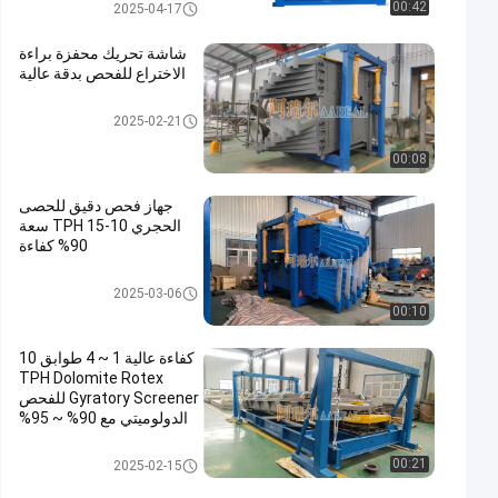
غربال شاشة الدوران
00:42
2025-04-17
شاشة تحريك محفزة براءة
الاختراع للفحص بدقة عالية
غربال شاشة الدوران
2025-02-21
00:08
جهاز فحص دقيق للحصى
الحجري 10-15 TPH سعة
90% كفاءة
غربال شاشة الدوران
2025-03-06
00:10
كفاءة عالية 1 ~ 4 طوابق 10
TPH Dolomite Rotex
Gyratory Screener للفحص
الدولوميتي مع 90% ~ 95%
دقة الفحص العالية
غربال شاشة الدوران
00:21
2025-02-15