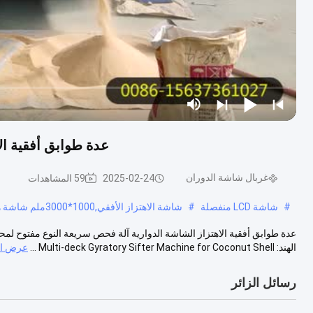
عدة طوابق أفقية ال
غربال شاشة الدوران
2025-02-24
59 المشاهدات
#
شاشة LCD منفصلة
#
شاشة الاهتزاز الأفقي,1000*3000ملم شاشة هزة أفقية,المفتاح المفتاح المفتاح
عدة طوابق أفقية الاهتزاز الشاشة الدوارية آلة فحص سريعة النوع مفتوح ل
الهند: Multi-deck Gyratory Sifter Machine for Coconut Shell ...
عرض ال
رسائل الزائر