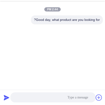
الجودة
2:44 PM
اتصل
Good day, what product are you looking for?
بنا
اطلب
اقتباس
خريطة
الموقع
2000 * 4000mm مربع الدرجة الدوارة منفصل الشاشة لفرك
PRIVACY
الرمال سعة مزدوجة
POLICY
غربال شاشة الدوران
2025-02-24