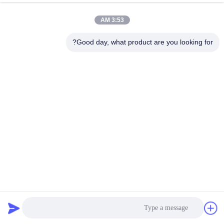
الجودة
3:53 AM
اتصل
Good day, what product are you looking for?
بنا
اطلب
اقتباس
خريطة
الموقع
كفاءة عالية الناتج الكبير 3 طوابق 1500 * 3600mm كوكس البترول
PRIVACY
حفرة الشاشة للفحص 0.1mm مسحوق
POLICY
غربال شاشة الدوران
2025-02-24