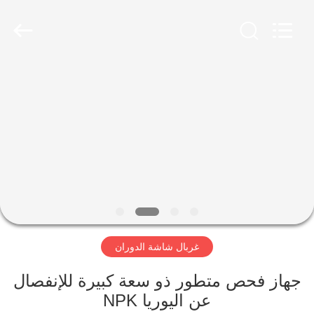
Xinxiang
AAREAL
Machine
Co.,Ltd.
All
Rights
Reserved.
المنزل
المنتجات
حولنا
جولة
في
غربال شاشة الدوران
المصنع
جهاز فحص متطور ذو سعة كبيرة للإنفصال
مراقبة
عن اليوريا NPK