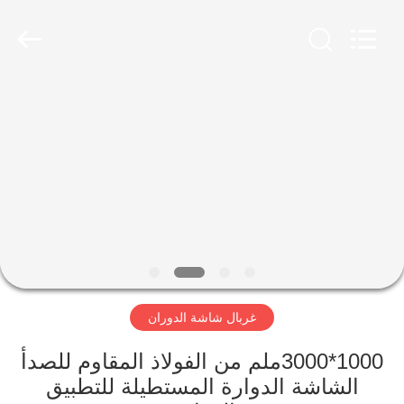
Xinxiang
AAREAL
Machine
Co.,Ltd.
All
Rights
Reserved.
المنزل
المنتجات
حولنا
جولة
في
غربال شاشة الدوران
المصنع
1000*3000ملم من الفولاذ المقاوم للصدأ
مراقبة
الشاشة الدوارة المستطيلة للتطبيق