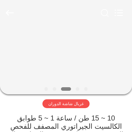
Xinxiang
AAREAL
Machine
Co.,Ltd.
All
Rights
Reserved.
المنزل
المنتجات
حولنا
جولة
في
غربال شاشة الدوران
المصنع
10 ~ 15 طن / ساعة 1 ~ 5 طوابق
مراقبة
الكالسيت الجيراتوري المصفف للفحص