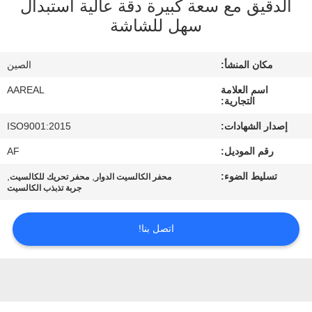
الدقيق مع سعة كبيرة دقة عالية استبدال
الجودة
سهل للشاشة
اتصل
مكان المنشأ:
الصين
بنا
اسم العلامة
AAREAL
التجارية:
اطلب
إصدار الشهادات:
ISO9001:2015
اقتباس
رقم الموديل:
AF
تسليط الضوء:
,
,
محفر الكالسيت الدوار
محفر تحريك للكالسيت
خريطة
جربة تذبذب الكالسيت
الموقع
اتصل بنا!
PRIVACY
POLICY