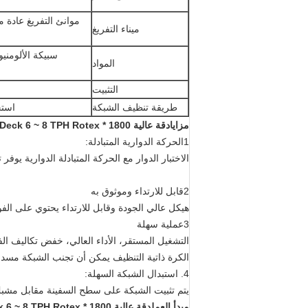
موانئ التفريغ عادة 
ميناء التفريغ
سبيكة الألومنيو
المواد
التثبيت
طريقة تنظيف الشبكة
استخدام 40mm شبكة كرا
مزايا
دقة عالية 1800 * 3600mm 3-Deck 6 ~ 8 TPH Rotex آلة الشاشة الدوارة لتمرير الرمال السيليكية:
1الحركة الدوارية المتبادلة:
الاختبار الدوار مع الحركة المتبادلة الدوارية يوفر 
2قابل للارتداء وموثوق به
هيكل عالي الجودة وقابل للارتداء يحتوي على الفو
3عملية سهلة
التشغيل المستقر، الأداء العالي، خفض تكاليف ا
الكرة ذاتية التنظيف يمكن أن تجنب الشبكة مسدو
4. استبدال الشبكة السهلة:
يتم تثبيت الشبكة على سطح السفينة مقابل مشبك 
مبدأ العمل
دقة عالية 1800 * 3600mm 3-Deck 6 ~ 8 TPH Rotex آلة الشاشة الدوارة لتمرير الرمال السيليكية: