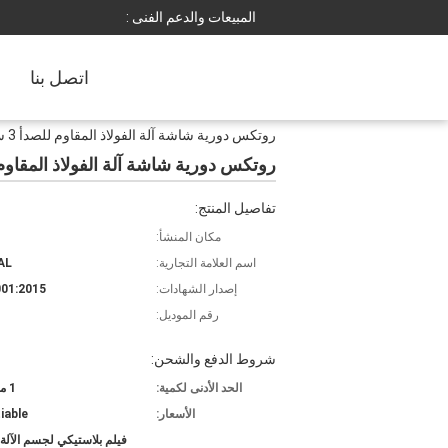
المبيعات والدعم الفنى :
اتصل بنا
روتكس دورية شاشة آلة الفولاذ المقاوم للصدأ 3 سطح 1800 * 4000mm كرات السيليكون تنظيف الشبكة
روتكس دورية شاشة آلة الفولاذ المقاوم للصدأ 3 سطح 1800 * 4000mm كرات السيليكو
تفاصيل المنتج:
مكان المنشأ:
اسم العلامة التجارية:
AL
إصدار الشهادات:
01:2015
رقم الموديل:
شروط الدفع والشحن:
الحد الأدنى لكمية:
1 مجموعة
الأسعار:
iable
فيلم بلاستيكي لجسم الآلة،