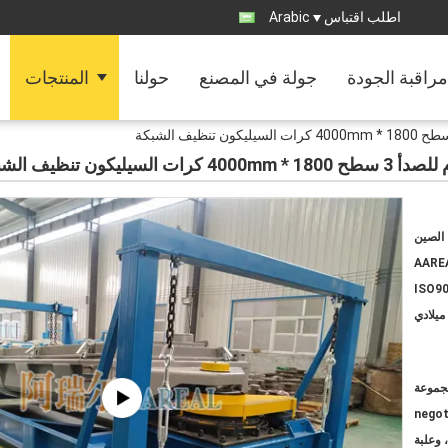
اطلب اقتباس
Arabic
مراقبة الجودة
جولة في المصنع
حولنا
المنتجات
ن تنظيف الشبكة
الصين
AARE
ISO90
ميلادي
negot
 وعلبة