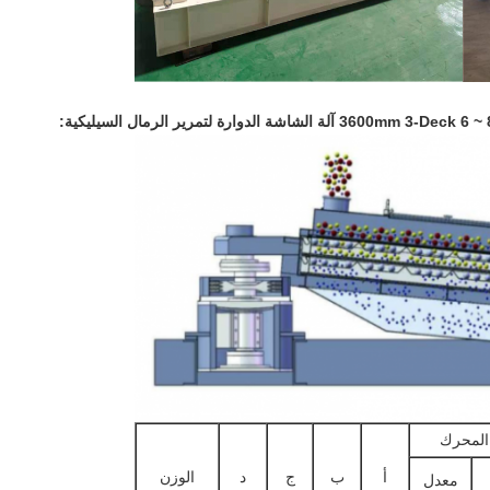
المحرك
أ
ب
ج
د
الوزن
معدل