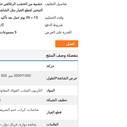
تفاصيل التغليف:
خشبية من الخشب الرقائقي خال
التبخير لقطع الغيار مثل الشاش
وقت التسليم:
15 ~ 35 يوم عمل بعد تأكيد الطلب
شروط الدفع:
L/C
القدرة على العرض:
5 مجموعات شهريا
اتصل
مفصلة وصف المنتج
حركة:
عرض الشاشة*الطول:
المواد:
الكربون الصلب، الفولاذ المقاوم 
تنظيف الشبكة:
ق
شاشات، كرات، ختم الشريط
قطع الغيار:
العلامات:
شاشة دوارة، غربال دوار،