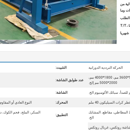
ية من
ات وما
T/T، 
الحركة الترددية الدورانية
التثبيت:
1000*3000 مم، 1500*3600 مم، 1800*4000 مم،
عدد طوابق الشاشة:
2000*5000 مم إلخ.
للصدأ، سبائك الألومنيوم الخ.
الشاشة:
طر كرات السيليكون 40 ملم
المحرك:
النوع العادي أو المقاوم للانفجار، ABB، Siemens أو غير
 المطاطي، مقاطع، المشابك
السكر، الملح، فحم الكوك، دع
التطبيق:
الخ.
 شاشة روتكس، غربال روتكس