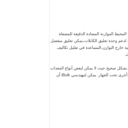
المحيط.الموازنة المضادة الدقيقة للمصفاة
لية لدعم وحدة تعليق الكابلات،يمكن تعليق منفصل
قية خارج التوازن،المساعدة في تقليل تكاليف
ك.
 في الهياكل المصممة بشكل صحيح حيث لا يمكن لبعض أنواع المعدات
الأخرى.يمكن تركيبها مباشرة على الأرض أو على إطار فولاذي هيكلي مرتفع، الموقع المرتفع الذي يسمح بوضع براميل أو معدات أخرى تحت الجهاز. يمكن لمهندسي iBulk أن