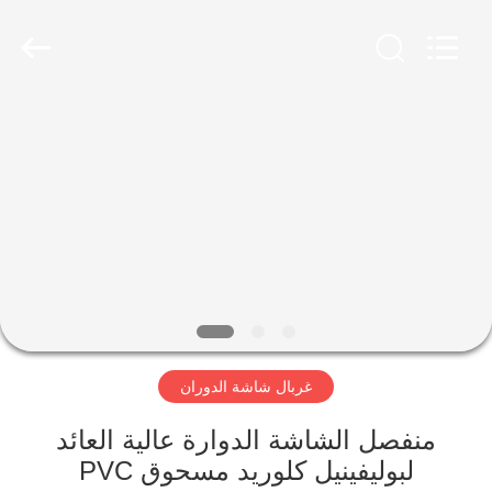
Xinxiang
AAREAL
Machine
Co.,Ltd.
All
Rights
Reserved.
المنزل
المنتجات
حولنا
جولة
في
غربال شاشة الدوران
المصنع
منفصل الشاشة الدوارة عالية العائد
مراقبة
لبوليفينيل كلوريد مسحوق PVC