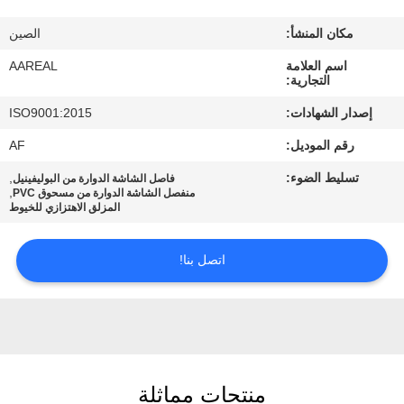
الجودة
مكان المنشأ:
الصين
اتصل
اسم العلامة
AAREAL
التجارية:
بنا
إصدار الشهادات:
ISO9001:2015
رقم الموديل:
AF
اطلب
تسليط الضوء:
,
فاصل الشاشة الدوارة من البوليفينيل
اقتباس
,
منفصل الشاشة الدوارة من مسحوق PVC
المزلق الاهتزازي للخيوط
خريطة
اتصل بنا!
الموقع
PRIVACY
POLICY
منتجات مماثلة