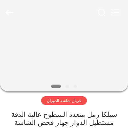
Xinxiang
AAREAL
Machine
Co.,Ltd.
All
Rights
Reserved.
المنزل
المنتجات
حولنا
جولة
في
غربال شاشة الدوران
المصنع
سيلكا رمل متعدد السطوح عالية الدقة
مراقبة
مستطيل الدوار جهاز فحص الشاشة