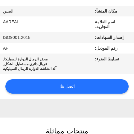
الجودة
مكان المنشأ:
الصين
اتصل
اسم العلامة
AAREAL
التجارية:
بنا
إصدار الشهادات:
ISO9001:2015
رقم الموديل:
AF
اطلب
تسليط الضوء:
,
محفر الرمال الدوارة للسيليكا
اقتباس
,
غربال دائري مستطيل الشكل
آلة الشاشة الدوارة للرمال السيليكية
خريطة
اتصل بنا!
الموقع
PRIVACY
POLICY
منتجات مماثلة