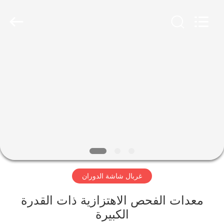
Xinxiang
AAREAL
Machine
Co.,Ltd.
All
Rights
Reserved.
المنزل
المنتجات
حولنا
جولة
في
غربال شاشة الدوران
المصنع
معدات الفحص الاهتزازية ذات القدرة
مراقبة
الكبيرة