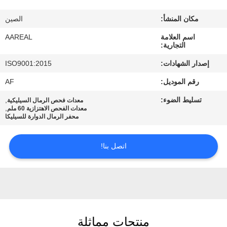
الجودة
مكان المنشأ:
الصين
اتصل
اسم العلامة
AAREAL
التجارية:
بنا
إصدار الشهادات:
ISO9001:2015
رقم الموديل:
AF
اطلب
تسليط الضوء:
,
معدات فحص الرمال السيليكية
اقتباس
,
معدات الفحص الاهتزازية 60 ملم
محفر الرمال الدوارة للسيليكا
خريطة
اتصل بنا!
الموقع
PRIVACY
POLICY
منتجات مماثلة