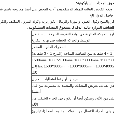
حوق المعدات السيليكونية
:
 ودقة الفحص العالية للمواد الدقيقة.هذه آلات الفحص هي أيضا معروفة باسم
فاصل الدوار الخ.
لملح وفول الصويا واليوريا والرمال الكوارتزية وكوك البترول المكثف والكر
شاشة الدوارة عالية الدقة لـ مسحوق المعدات السيليكونية
:
ارة: الحركة الدائرية في نهاية التغذية، الحركة البيضاء في
الوسط والحركة الخطية في نهاية التفريغ
المحرك العام + المحفز
1 ~ 4 طبقات من الشاشة المتاحة (اقترح 1 ~ 3 طبقات)
500*1500mm، 1000*2100mm، 1000*3000mm، 1500*3
1500*3600mm، 1800*3600mm، 1800*4000mm، 2000*5000mm وما إلى
ذلك
سيمنز، أو وفقا لمتطلبات العميل
ز القيادة، تعويض المشابك والمشددات مصنوعة من قبل
أنفسنا
لي من الآلة، ويمكن أيضا أن تكون في الجزء الخلفي من
الآلة
كربوني، أجزاء الاتصال من الفولاذ المقاوم للصدأ (اختياري)