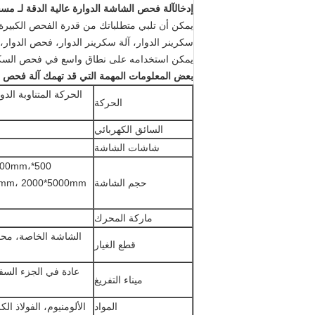
إدخال
آلة فحص الشاشة الدوارة عالية الدقة لـ مس
يمكن أن تلبي متطلباتك من قدرة الفحص الكبيرة
سكرينر الدوار، آلة سكرينر الدوار، فحص الدوار، 
يمكن استخدامه على نطاق واسع في فحص السكر وا
بعض المعلومات المهمة التي قد تهمك
آلة فحص ال
الحركة المتناوبة الدو
الحركة
السائق الكهربائي
شاشات الشاشة
000mm،
حجم الشاشة
ماركة المحرك
الشاشة الخاصة، محف
قطع الغيار
عادة في الجزء السف
ميناء التفريغ
المواد
الألومنيوم، الفولاذ ال