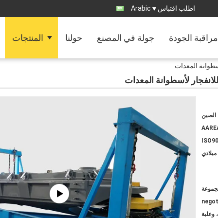
اطلب اقتباس
Arabic
مراقبة الجودة
جولة في المصنع
حولنا
المنتجات
سطوانة المعدات
لانفجار لأسطوانة المعدات
الصين
AARE
ISO90
ميلادي
negot
 وعلبة