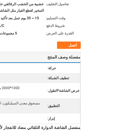
تفاصيل التغليف:
خشبية من الخشب الرقائقي خال
التبخير لقطع الغيار مثل الشاش
وقت التسليم:
15 ~ 35 يوم عمل بعد تأكيد الطلب
شروط الدفع:
L/C
القدرة على العرض:
5 مجموعات شهريا
اتصل
مفصلة وصف المنتج
حركة:
تنظيف الشبكة:
1000*3000 مم، 1500*3600 مم، 1800*4000 مم، 2000*5000 مم إلخ.
عرض الشاشة*الطول:
مسحوق معدن السيليكون، الس
التطبيق:
إبراز:
منفصل الشاشة الدوارة التلقائي مضاد للانفجار ل