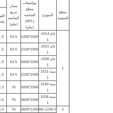
مواصفات
مسار
سطح
سطح
مربع
النموذج
الشاشة
القو
السفينة
الشاشة
(W*L)
(kw)
(ملم)
(ملم)
عام 1014
-
1.5
63.5
1000*1400
1
عام 1021
-
1.5
63.5
1000*2100
1
عام 1030
-
1.5
63.5
1000*3000
1
1
سنة 1521
-
1.5
63.5
1500*2100
1
سنة 1530
-
2.2
76
1500*3000
1
سنة 1536-
5.5
76
1500*3600
1
5.5
76
1200*3600
AD-1236-2
2