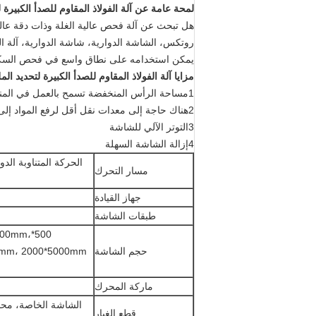
لمحة عامة عن آلة الفولاذ المقاوم للصدأ الكبيرة ل
هل تبحث عن آلة فحص عالية الغلة وذات دقة عا
روتكس، الشاشة الدوارية، شاشة الدوارية، آلة ال
يمكن استخدامه على نطاق واسع في فحص السكر وا
مزايا آلة الفولاذ المقاوم للصدأ الكبيرة لتحديد ال
1مساحة الرأس المنخفضة تسمح بالعمل في المناطق المحدودة، مما يقلل من تكلفة بناء المباني وصيانتها.
2هناك حاجة إلى معدات نقل أقل لرفع المواد إلى منفذ التغذية.
3التوتر الآلي للشاشة
4إزالة الشاشة السهلة
الحركة المتناوبة الدو
مسار التحرك
جهاز القيادة
طبقات الشاشة
000mm،
حجم الشاشة
ماركة المحرك
الشاشة الخاصة، محف
قطع الغيار