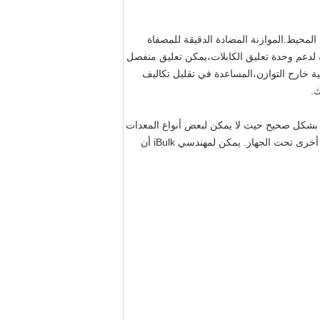
المحيط.الموازنة المضادة الدقيقة للمصفاة
لية لدعم وحدة تعليق الكابلات،يمكن تعليق منفصل
قية خارج التوازن،المساعدة في تقليل تكاليف
ك.
 في الهياكل المصممة بشكل صحيح حيث لا يمكن لبعض أنواع المعدات
الأخرى.يمكن تركيبها مباشرة على الأرض أو على إطار فولاذي هيكلي مرتفع، الموقع المرتفع الذي يسمح بوضع براميل أو معدات أخرى تحت الجهاز. يمكن لمهندسي iBulk أن