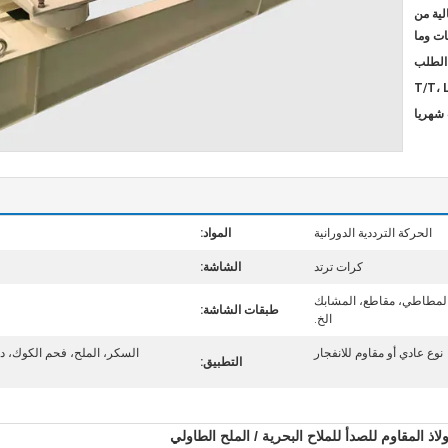
ية من
ات وما
T/T، 
الحركة الترددية الدورانية
المواد:
كرات ترتد
الشاشة:
لمطاطي، مقاطع، المشابك
طبقات الشاشة:
الخ.
نوع عادي أو مقاوم للانفجار
السكر، الملح، فحم الكوك، دع
التطبيق:
لاذ المقاوم للصدأ للملاح البحرية / الملح الطاولي