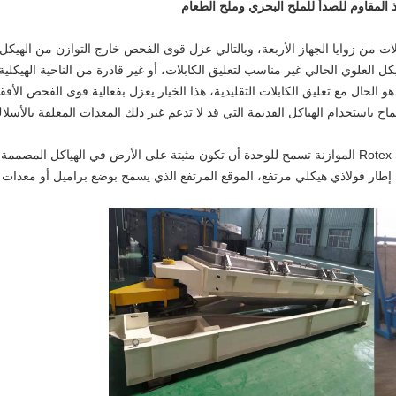
 المقاوم للصدأ للملح البحري وملح الطعام
ت من زوايا الجهاز الأربعة، وبالتالي عزل قوى الفحص خارج التوازن من الهيكل 
هيكل العلوي الحالي غير مناسب لتعليق الكابلات، أو غير قادرة من الناحية الهيك
و الحال مع تعليق الكابلات التقليدية، هذا الخيار يعزل بفعالية قوى الفحص الأف
ماح باستخدام الهياكل القديمة التي قد لا تدعم غير ذلك المعدات المعلقة بالأسلا
القوى المنخفضة المنقولة من محرك Rotex Screeners الموازنة تسمح للوحدة أن تكون مثبتة على الأرض