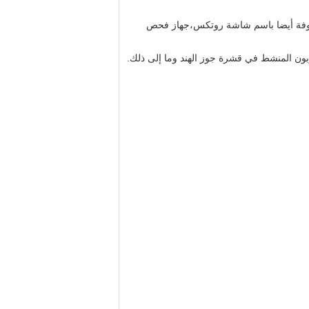
عروفة أيضا باسم شاشة روتكس،جهاز فحص
بون المنشط في قشرة جوز الهند وما إلى ذلك.