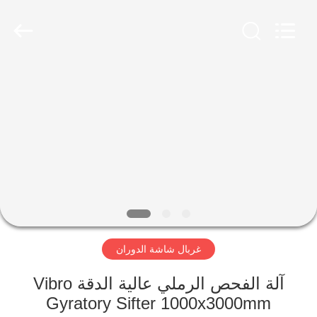
Xinxiang
AAREAL
Machine
Co.,Ltd.
All
Rights
Reserved.
المنزل
المنتجات
حولنا
جولة
في
غربال شاشة الدوران
المصنع
آلة الفحص الرملي عالية الدقة Vibro
مراقبة
Gyratory Sifter 1000x3000mm