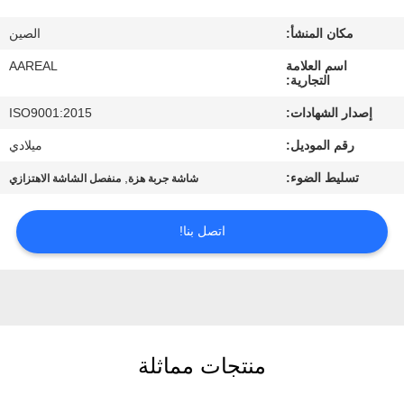
الجودة
مكان المنشأ:
الصين
اتصل
اسم العلامة
AAREAL
التجارية:
بنا
إصدار الشهادات:
ISO9001:2015
رقم الموديل:
ميلادي
اطلب
تسليط الضوء:
,
شاشة جربة هزة
منفصل الشاشة الاهتزازي
اقتباس
اتصل بنا!
خريطة
الموقع
PRIVACY
POLICY
منتجات مماثلة