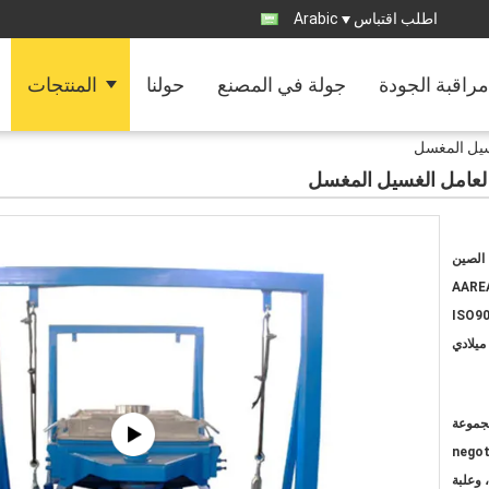
اطلب اقتباس
Arabic
مراقبة الجودة
جولة في المصنع
حولنا
المنتجات
غسيل المغسل
ة لعامل الغسيل المغسل
الصين
AARE
ISO90
ميلادي
negot
 وعلبة