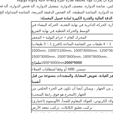
كبيرة أن يجرب مواد مختلفة بقدرة كبيرة وكفاءة عالية وجودة موثوقة.
كس، شاشة الدوارة، مقصف الدوارة، منفصل الدوارة، آلة فحص الدوارة، آل
الدوارة، الشاشة المطبقة، آلة الفحص الدقيقة المربعة، الشاشة المتداولة الخ.
دقة العالية والقدرة الكبيرة لمادة غسيل المغسلة:
ارة: الحركة الدائرية في نهاية التغذية، الحركة البيضاء في
الوسط والحركة الخطية في نهاية التفريغ
المحرك العام + حزام البولية + المحفز
1 ~ 4 طبقات من الشاشة المتاحة (اقترح 1 ~ 3 طبقات)
500*1500mm، 1000*2100mm، 1000*3000mm، 1200*3
1500*3000mm، 1500*3600mm، 1800*3600mm،
2000*5000ملم
1800*4000mm
إلخ
سيمنز، ABB أو وفقا لمتطلبات العملاء
ز القيادة، تعويض المشابك والمشددات مصنوعة من قبل
أنفسنا
 من الجهاز ، ويمكن أيضا أن تكون في الجزء الخلفي من
الجهاز (المخرج هو فوق رابط السحب)
لاذ الكربوني، الفولاذ المقاوم للصدأ، الألومنيوم (اختياري)
تركيب تعليق الكابلات، تركيب مقعد الأرض