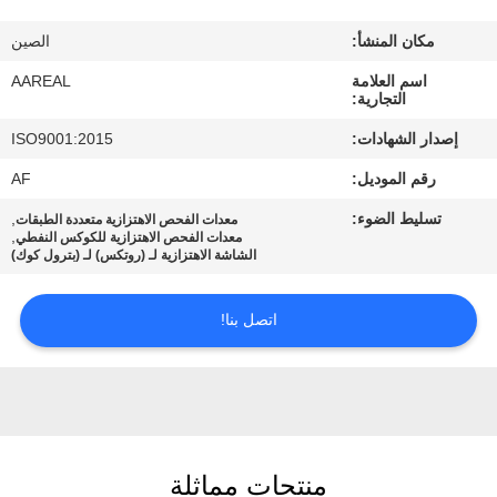
الجودة
مكان المنشأ:
الصين
اتصل
اسم العلامة
AAREAL
التجارية:
بنا
إصدار الشهادات:
ISO9001:2015
رقم الموديل:
AF
اطلب
تسليط الضوء:
,
معدات الفحص الاهتزازية متعددة الطبقات
اقتباس
,
معدات الفحص الاهتزازية للكوكس النفطي
الشاشة الاهتزازية لـ (روتكس) لـ (بترول كوك)
خريطة
اتصل بنا!
الموقع
PRIVACY
POLICY
منتجات مماثلة