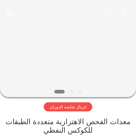
Xinxiang
AAREAL
Machine
Co.,Ltd.
All
Rights
Reserved.
المنزل
المنتجات
حولنا
جولة
في
غربال شاشة الدوران
المصنع
معدات الفحص الاهتزازية متعددة الطبقات
مراقبة
للكوكس النفطي