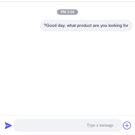
الجودة
3:56 PM
اتصل
Good day, what product are you looking for?
بنا
اطلب
اقتباس
خريطة
الموقع
PRIVACY
آلة الشاشة المرتعدة الصناعية للاسمدة العضوية
POLICY
الشاشة الملتوية الاهتزاز
2025-02-24