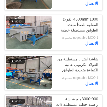
الجودة
الاتصال
اتصل
1800*4500mm الفولاذ
المقاوم للصدأ متعدد
بنا
الطوابق مستطيلة خطية
الاهتزاز الشاشة للملح
negotiable MOQ:1 مجموعة
اطلب
البحري
الاتصال
اقتباس
شاشة اهتزاز مستطيلة من
خريطة
الفولاذ الكربوني عالية
الكفاءة متعددة الطوابق
الموقع
negotiable MOQ:1 مجموعة
الاتصال
PRIVACY
POLICY
900*3000ملم شاشة
رعشة خطية مستطيلة ذات