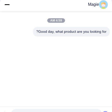
Magie
فئات شعبية
جميع
4:59 AM
آلة شاشة فيبرو
غربال شاشة الدوران
Good day, what product are you looking for?
شاشة عالية التردد
آلة فحص بهلوان
الشاشة الملتوية
ناقل الاهتزاز
الاهتزاز
تصنيف الهواء بشاشة
اختبار المزلق المزلق
توربو
الاشتراك