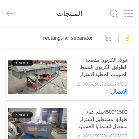
Xinxiang
AAREAL
Machine
المنتجات
Co.,Ltd.
All
Rights
Reserved.
المنزل
rectangular separator
المنتجات
فولاذ الكربون متعددة
الطوابق الكربون النشط
حولنا
الحبيبات الخطية الاهتزاز
الخيوط مستطيلة فاصل
Mobile Phone/WhatsApp: 0086-15637361027 MOQ:البريد الإلكتروني: Sale@aarealmachine.com
للكربون النشط الحبيبات
جولة
الاتصال
في
المصنع
1500*4500ملم عدة
طوابق مستطيل الاهتزاز
منفصل للشظايا الخشبية
مراقبة
WhatsApp: 0086-15637361027 MOQ:البريد الإلكتروني: Sale@aarealmachine.com