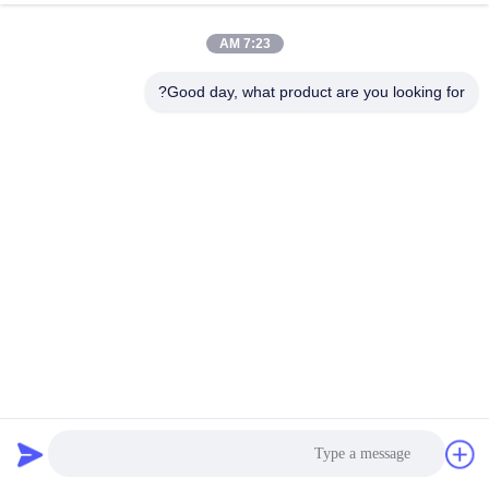
الجودة
7:23 AM
اتصل
Good day, what product are you looking for?
بنا
اطلب
اقتباس
خريطة
الموقع
فولاذ الكربون متعددة الطوابق الكربون النشط الحبيبات الخطية
PRIVACY
الاهتزاز الخيوط مستطيلة فاصل للكربون النشط الحبيبات
POLICY
الشاشة الملتوية الاهتزاز
2025-02-24