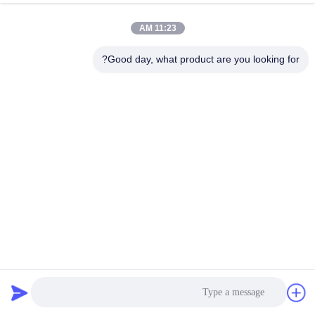
الجودة
11:23 AM
اتصل
Good day, what product are you looking for?
بنا
اطلب
اقتباس
خريطة
الموقع
معدات الفحص الرطبة من النوع المستطيل مجهزة بمصابيح
PRIVACY
التنظيف
POLICY
الشاشة الملتوية الاهتزاز
2025-02-22