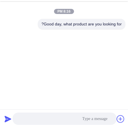
الجودة
8:16 PM
اتصل
Good day, what product are you looking for?
بنا
اطلب
اقتباس
خريطة
الموقع
الشاشة الاهتزازية الأفقية للحركة الخطية من فولاذ الكربون
PRIVACY
لتصنيف الحجر الجيري
POLICY
الشاشة الملتوية الاهتزاز
2025-02-24