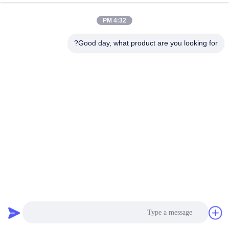
الجودة
4:32 PM
اتصل
Good day, what product are you looking for?
بنا
اطلب
اقتباس
خريطة
الموقع
الشاشة الصناعية الاهتزازية Rotex نوع الشاشات الدوارة 500mm
PRIVACY
X 1500mm
POLICY
غربال شاشة الدوران
2025-02-24