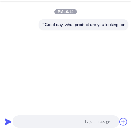
الجودة
10:14 PM
اتصل
Good day, what product are you looking for?
بنا
اطلب
اقتباس
خريطة
الموقع
1800X3600mm منفصل الشاشة الدوارة ل 30 طن في الساعة
PRIVACY
حبيبات اليوريا
POLICY
غربال شاشة الدوران
2025-02-24