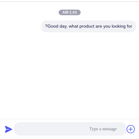
الجودة
1:43 AM
اتصل
Good day, what product are you looking for?
بنا
اطلب
اقتباس
خريطة
الموقع
الفولاذ المقاوم للصدأ 316L عالية التردد الاهتزاز الإطار مسطح
PRIVACY
الاهتزاز الشاشة آلة لترشيح لب الورق
POLICY
فاصل السوائل الصلبة
2025-02-24