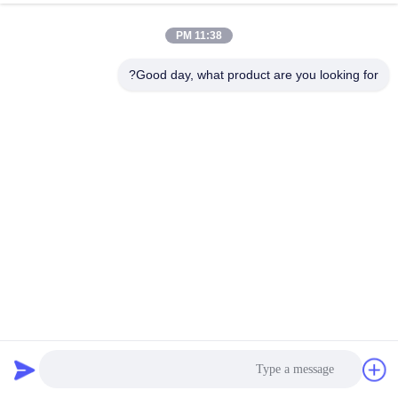
الجودة
11:38 PM
اتصل
Good day, what product are you looking for?
بنا
اطلب
اقتباس
خريطة
الموقع
PRIVACY
Ss304 450mm فلتر الاهتزاز للفلاتر الغلافية
POLICY
فاصل السوائل الصلبة
2025-05-29