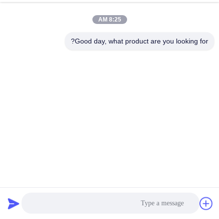
الجودة
8:25 AM
اتصل
Good day, what product are you looking for?
بنا
اطلب
اقتباس
خريطة
الموقع
سعة عالية الدوار الاهتزاز الشاشة مزدوجة الاهتزاز المحركات
PRIVACY
للدجاج دقيق مسحوق
POLICY
آلة شاشة فيبرو
2025-02-22