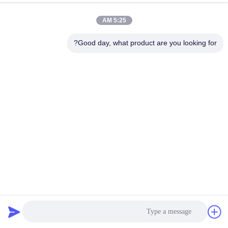
الجودة
5:25 AM
اتصل
Good day, what product are you looking for?
بنا
اطلب
اقتباس
خريطة
الموقع
الصين المصنع سعة كبيرة 1 ~ 4 طوابق الصف الغذائي Rotex
PRIVACY
rotatory Screen Sifter لمعالجة السكر الخام
POLICY
غربال شاشة الدوران
2025-02-24