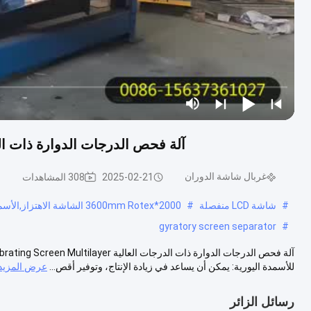
آلة فحص الدرجات الدوارة ذات الدرجات العالية ultilayer
غربال شاشة الدوران
2025-02-21
308 المشاهدات
#
شاشة LCD منفصلة
#
2000*3600mm Rotex الشاشة الاهتزاز,الأسمدة Rotex الشاشة الاهتزاز,آلة الفحص الدوارية 2000*3600ملم
gyratory screen separator
#
للأسمدة اليورية: يمكن أن يساعد في زيادة الإنتاج، وتوفير أقص...
عرض المزيد
رسائل الزائر