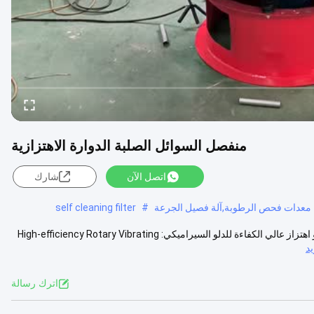
منفصل السوائل الصلبة الدوارة الاهتزازية
اتصل الآن
شارك
معدات فحص الرطوبة,آلة فصيل الجرعة
#
self cleaning filter
منفصل السوائل الصلبة الدوارة الاهتزازية تعليماتفاصل سائل صلب دواري ذو اهتزاز عالي الكفاءة للدلو السيراميكي: High-efficiency Rotary Vibrating
د
اترك رسالة