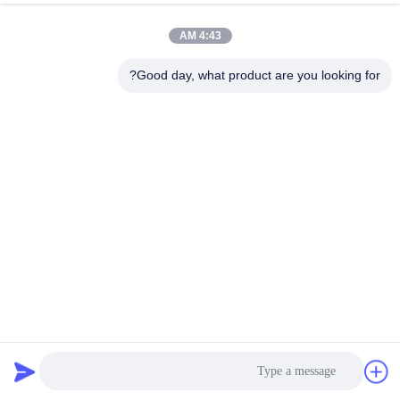
الجودة
4:43 AM
اتصل
Good day, what product are you looking for?
بنا
اطلب
اقتباس
خريطة
الموقع
PRIVACY
آلة فحص المرشحات الاهتزازية عالية التردد للزجاج السيراميكي
POLICY
فاصل السوائل الصلبة
2025-02-24