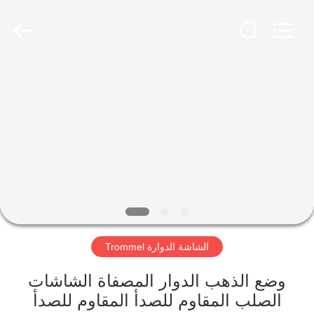
Xinxiang
AAREAL
Machine
Co.,Ltd.
All
Rights
Reserved.
المنزل
المنتجات
حولنا
جولة
في
الشاشة الدوارة Trommel
المصنع
وضع الذهب الدوار المصفاة الشاشات
مراقبة
الصلب المقاوم للصدأ المقاوم للصدأ