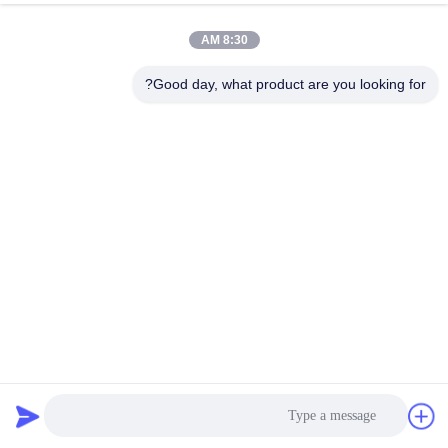
الجودة
8:30 AM
اتصل
Good day, what product are you looking for?
بنا
اطلب
اقتباس
خريطة
الموقع
PRIVACY
آلة شاشة الطبول الدوارة التربة الرمل الحصى تصنيف طبل
POLICY
الشاشة الدوارة Trommel
2025-02-22