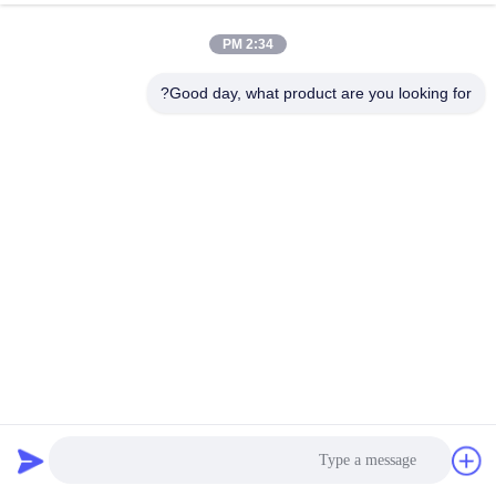
الجودة
2:34 PM
اتصل
Good day, what product are you looking for?
بنا
اطلب
اقتباس
خريطة
الموقع
1000 * 4000mm شاشة طبل الدوار للكاميلا النعناع الفلفل
PRIVACY
شاشات ثلاثة أقسام
POLICY
الشاشة الدوارة Trommel
2025-02-22