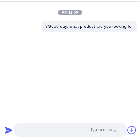
الجودة
11:59 PM
اتصل
Good day, what product are you looking for?
بنا
اطلب
اقتباس
خريطة
الموقع
عالية الكفاءة الدوارة المصفاة الشاشات الرمل الحصى الحجر
PRIVACY
الدوارة طبل الشاشة
POLICY
الشاشة الدوارة Trommel
2025-02-22