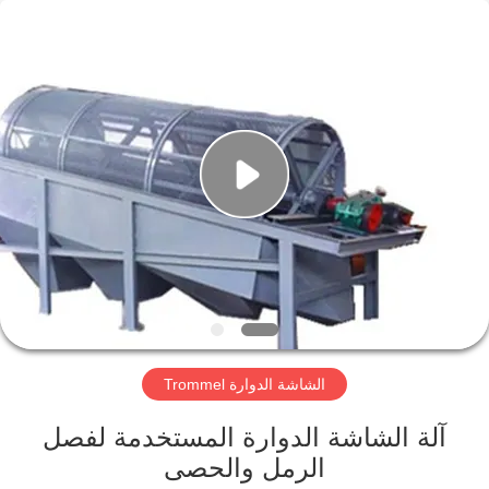
Xinxiang
AAREAL
Machine
Co.,Ltd.
All
Rights
Reserved.
المنزل
المنتجات
حولنا
جولة
في
الشاشة الدوارة Trommel
المصنع
آلة الشاشة الدوارة المستخدمة لفصل
مراقبة
الرمل والحصى