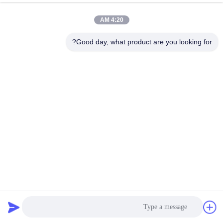
الجودة
4:20 AM
اتصل
Good day, what product are you looking for?
بنا
اطلب
اقتباس
خريطة
الموقع
PRIVACY
آلة الشاشة الدوارة المستخدمة لفصل الرمل والحصى
POLICY
الشاشة الدوارة Trommel
2025-02-22