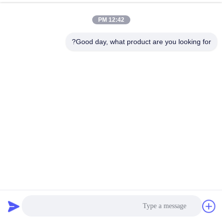
الجودة
12:42 PM
اتصل
Good day, what product are you looking for?
بنا
اطلب
اقتباس
خريطة
الموقع
الفولاذ الكربوني 600 * 2350mm المغذية الهزاز الكهرومغناطيسية
PRIVACY
للجسيمات والمساحيق تغذية موحدة
POLICY
مطعم اهتزازي
2025-02-21