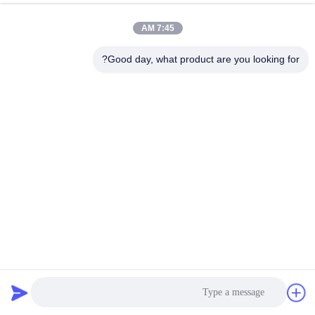
الجودة
7:45 AM
اتصل
Good day, what product are you looking for?
بنا
إرسال
اطلب
اقتباس
خريطة
الموقع
PRIVACY
ناقل اهتزازي متوازن على مسافة طويلة لتحويل الملح
POLICY
ناقل الاهتزاز
2025-02-19